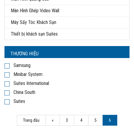
Màn Hình Ghép Video Wall
Máy Sấy Tóc Khách Sạn
Thiết bị khách sạn Suites
THƯƠNG HIỆU
Samsung
Minibar System
Suites International
China South
Suites
Trang đầu
«
3
4
5
6