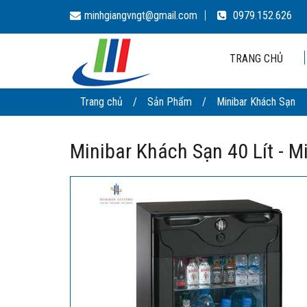
minhgiangvngt@gmail.com
0979.152.626
TRANG CHỦ
Trang chủ
/
Sản Phẩm
/
Minibar Khách Sạn
Minibar Khách Sạn 40 Lít - 