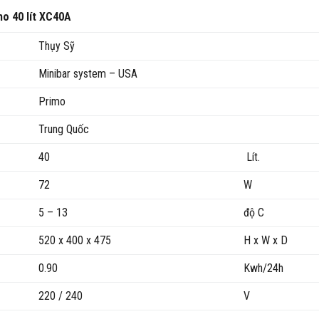
mo 40 lít XC40A
Thụy Sỹ
Minibar system – USA
Primo
Trung Quốc
40
Lít.
72
W
5 – 13
độ C
520 x 400 x 475
H x W x D
0.90
Kwh/24h
220 / 240
V