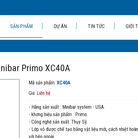
SẢN PHẨM
DỰ ÁN
TIN TỨC
GIỚI 
Minibar Primo XC40A
Mã sản phẩm:
XC40A
Giá:
Liên hệ
- Hãng sản xuất : Minibar system - USA.
- khơng hiệu sản phẩm : Primo.
- Công nghệ:sản xuất: Thụy Sỹ.
- Lớp vỏ được chế tạo bằng vật liệu mới, cách nhiệt hoà
với bên ngoài.