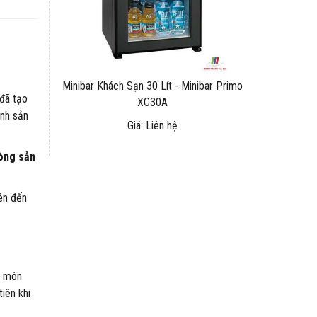
Minibar Khách Sạn 30 Lít - Minibar Primo
đã tạo
XC30A
ành sản
Giá: Liên hệ
òng sản
lên đến
g món
iên khi