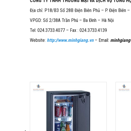
CÔNG TY TNHH THƯƠNG MẠI VÀ DỊCH VỤ TỔNG H
Địa chỉ: P18/B3 Số 28B Điện Biên Phủ – P. Điện Biên –
VPGD: Số 2/38A Trần Phú – Ba Đình – Hà Nội
Tel: 024.3733.4077 – Fax : 024.3733.4139
Website:
http://www.minhgiang.vn
– Email:
minhgiang