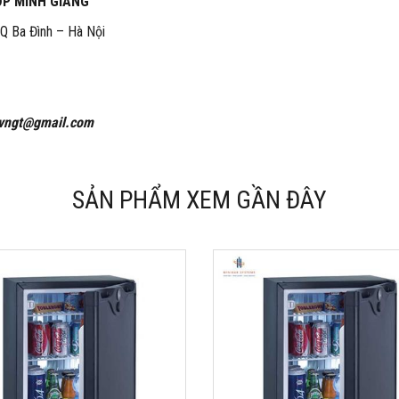
ỢP MINH GIANG
 Q Ba Đình – Hà Nội
vngt@gmail.com
SẢN PHẨM XEM GẦN ĐÂY