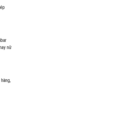
hép
ibar
 hay nữ
 hàng,