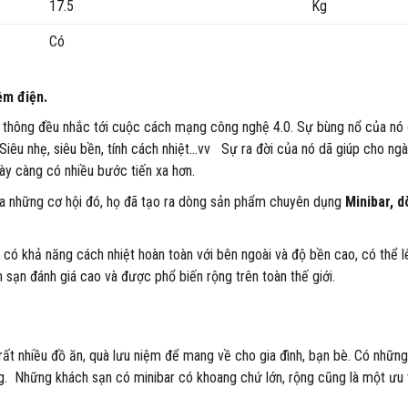
17.5
Kg
Có
ệm điện.
n thông đều nhắc tới cuộc cách mạng công nghệ 4.0. Sự bùng nổ của nó 
: Siêu nhẹ, siêu bền, tính cách nhiệt...vv Sự ra đời của nó dã giúp cho ng
gày càng có nhiều bước tiến xa hơn.
a những cơ hội đó, họ đã tạo ra dòng sản phẩm chuyên dụng
Minibar,
d
ó có khả năng cách nhiệt hoàn toàn với bên ngoài và độ bền cao, có thể 
sạn đánh giá cao và được phổ biến rộng trên toàn thế giới.
ất nhiều đồ ăn, quà lưu niệm để mang về cho gia đình, bạn bè. Có nhữn
g. Những khách sạn có minibar có khoang chứ lớn, rộng cũng là một ưu t