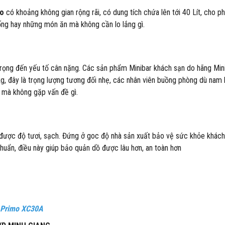
mo
có khoảng không gian rộng rãi, có dung tích chứa lên tới 40 Lít, cho p
ng hay những món ăn mà không cần lo lắng gì.
trọng đến yếu tố cân nặng. Các sản phẩm Minibar khách sạn do hãng Min
kg, đây là trọng lượng tương đối nhẹ, các nhân viên buồng phòng dù nam
g mà không gặp vấn đề gì.
 được độ tươi, sạch. Đứng ở goc độ nhà sản xuất bảo vệ sức khỏe khách
huẩn, điều này giúp bảo quản dồ được lâu hơn, an toàn hơn
r Primo XC30A