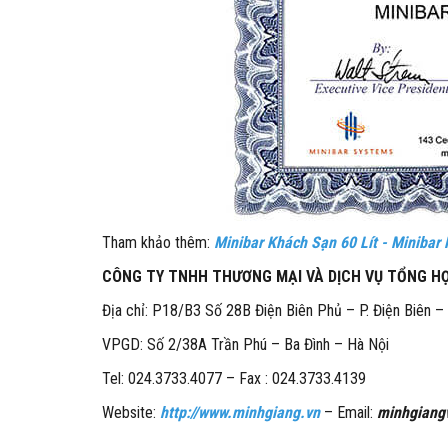
Tham khảo thêm:
Minibar Khách Sạn 60 Lít - Minibar
CÔNG TY TNHH THƯƠNG MẠI VÀ DỊCH VỤ TỔNG H
Địa chỉ: P18/B3 Số 28B Điện Biên Phủ – P. Điện Biên –
VPGD: Số 2/38A Trần Phú – Ba Đình – Hà Nội
Tel: 024.3733.4077 – Fax : 024.3733.4139
Website:
http://www.minhgiang.vn
– Email:
minhgiang