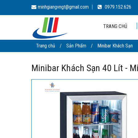
minhgiangvngt@gmail.com
0979.152.626
TRANG CHỦ
Trang chủ
/
Sản Phẩm
/
Minibar Khách Sạn
Minibar Khách Sạn 40 Lít - 