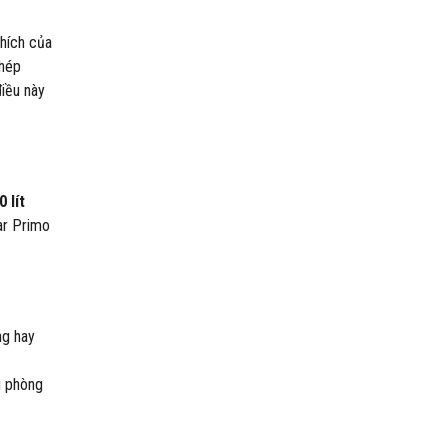
hích của
phép
iều này
 lít
ar Primo
ng hay
g phòng