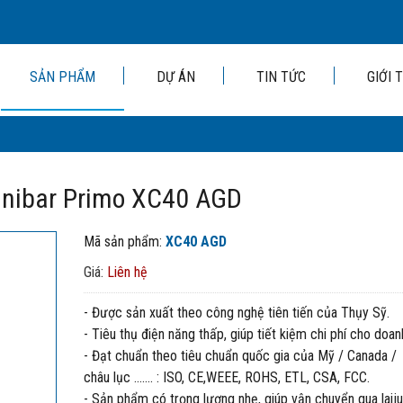
SẢN PHẨM
DỰ ÁN
TIN TỨC
GIỚI 
Minibar Primo XC40 AGD
Mã sản phẩm:
XC40 AGD
Giá:
Liên hệ
- Được sản xuất theo công nghệ tiên tiến của Thụy Sỹ.
- Tiêu thụ điện năng thấp, giúp tiết kiệm chi phí cho doa
- Đạt chuẩn theo tiêu chuẩn quốc gia của Mỹ / Canada /
châu lục ……. : ISO, CE,WEEE, ROHS, ETL, CSA, FCC.
- Sản phẩm có trọng lượng nhẹ, giúp vận chuyển qua laiju