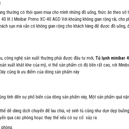
g
àng thường có thói quen mua cho mình những đồ uống, thức ăn theo sở t
 40 lít | Minibar Primo XC-40 AGD Với khoảng không gian rộng rãi, cho 
khách sạn mà vẫn có không gian rộng cho khách hàng để được đồ uống, đ
âu, công nghệ sản xuất thường phải được đầu tư mới,
Tủ lạnh minibar 40
 sản xuất khắt khe của mỹ, vì thế sản phẩm có độ bền rất cao, với Minib
Đây cũng là ưu điểm của dòng sản phẩm này
t cũng tính đến sự phổ biến của dòng sản phẩm này, Một sản phẩm quá nặ
 thể dễ dàng dịch chuyển để lau chùi, vệ sinh tủ cũng như dọn dẹp buồn
yển qua các phòng hoạc thay thế nếu có sự cố xảy ra.
n phòng.