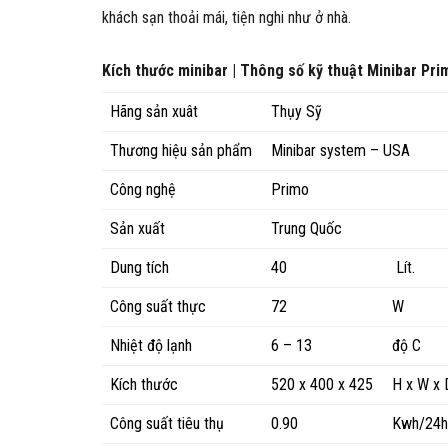
khách sạn thoải mái, tiện nghi như ở nhà.
Kích thước minibar | Thông số kỹ thuật Minibar Pr
Hãng sản xuât
Thụy Sỹ
Thương hiệu sản phẩm
Minibar system – USA
Công nghệ
Primo
Sản xuất
Trung Quốc
Dung tích
40
Lít.
Công suất thực
72
W
Nhiệt độ lạnh
6 – 13
độ C
Kích thước
520 x 400 x 425
H x W x 
Công suất tiêu thụ
0.90
Kwh/24h