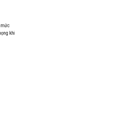
ó mức
họng khi