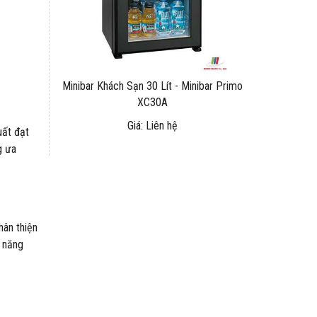
Minibar Khách Sạn 30 Lít - Minibar Primo
XC30A
Giá: Liên hệ
uất đạt
g ưa
hân thiện
ả năng