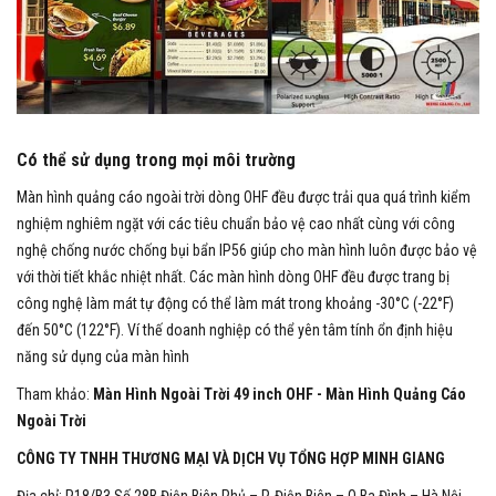
Có thể sử dụng trong mọi môi trường
Màn hình quảng cáo ngoài trời dòng OHF đều được trải qua quá trình kiểm
nghiệm nghiêm ngặt với các tiêu chuẩn bảo vệ cao nhất cùng với công
nghệ chống nước chống bụi bẩn IP56 giúp cho màn hình luôn được bảo vệ
với thời tiết khắc nhiệt nhất. Các màn hình dòng OHF đều được trang bị
công nghệ làm mát tự động có thể làm mát trong khoảng -30°C (-22°F)
đến 50°C (122°F). Ví thế doanh nghiệp có thể yên tâm tính ổn định hiệu
năng sử dụng của màn hình
Tham khảo
:
Màn Hình Ngoài Trời 49 inch OHF - Màn Hình Quảng Cáo
Ngoài Trời
CÔNG TY TNHH THƯƠNG MẠI VÀ DỊCH VỤ TỔNG HỢP MINH GIANG
Địa chỉ: P18/B3 Số 28B Điện Biên Phủ – P. Điện Biên – Q Ba Đình – Hà Nội