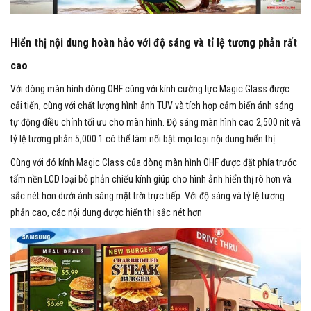
Hiển thị nội dung hoàn hảo với độ sáng và tỉ lệ tương phản rất
cao
Với dòng màn hình dòng OHF cùng với kính cường lực Magic Glass được
cải tiến, cùng với chất lượng hình ảnh TUV và tích hợp cảm biến ánh sáng
tự động điều chỉnh tối ưu cho màn hình. Độ sáng màn hình cao 2,500 nit và
tỷ lệ tương phản 5,000:1 có thể làm nổi bật mọi loại nội dung hiển thị.
Cùng với đó kính Magic Class của dòng màn hình OHF được đặt phía trước
tấm nền LCD loại bỏ phản chiếu kính giúp cho hình ảnh hiển thị rõ hơn và
sắc nét hơn dưới ánh sáng mặt trời trực tiếp. Với độ sáng và tỷ lệ tương
phản cao, các nội dung được hiển thị sắc nét hơn