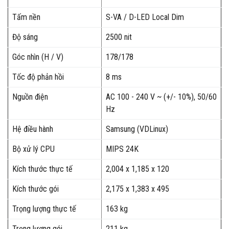
Tấm nền
S-VA / D-LED Local Dim
Độ sáng
2500 nit
Góc nhìn (H / V)
178/178
Tốc độ phản hồi
8 ms
Nguồn điện
AC 100 - 240 V ~ (+/- 10%), 50/60
Hz
Hệ điều hành
Samsung (VDLinux)
Bộ xử lý CPU
MIPS 24K
Kích thước thực tế
2,004 x 1,185 x 120
Kích thước gói
2,175 x 1,383 x 495
Trọng lượng thực tế
163 kg
Trọng lượng gói
211 kg