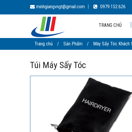
minhgiangvngt@gmail.com
0979.152.626
TRANG CHỦ
Trang chủ
/
Sản Phẩm
/
Máy Sấy Tóc Khách 
Túi Máy Sấy Tóc