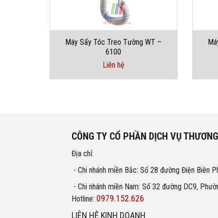
WT – 500
Máy Sấy Tóc Treo Tường WT –
Má
6100
Liên hệ
CÔNG TY CỔ PHẦN DỊCH VỤ THƯƠNG
Địa chỉ:
- Chi nhánh miền Bắc: Số 28 đường Điện Biên P
- Chi nhánh miền Nam: Số 32 đường DC9, Phườn
0979.152.626
Hotline:
LIÊN HỆ KINH DOANH