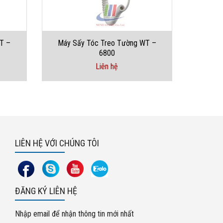
T –
Máy Sấy Tóc Treo Tường WT –
Máy S
6800
Liên hệ
LIÊN HỆ VỚI CHÚNG TÔI
ĐĂNG KÝ LIÊN HỆ
Nhập email để nhận thông tin mới nhất