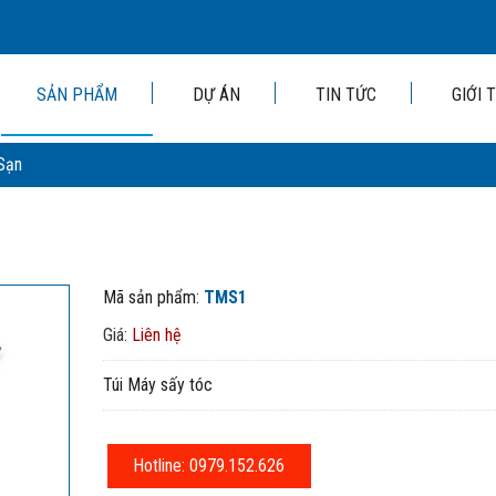
SẢN PHẨM
DỰ ÁN
TIN TỨC
GIỚI 
Sạn
Mã sản phẩm:
TMS1
Giá:
Liên hệ
Túi Máy sấy tóc
Hotline: 0979.152.626