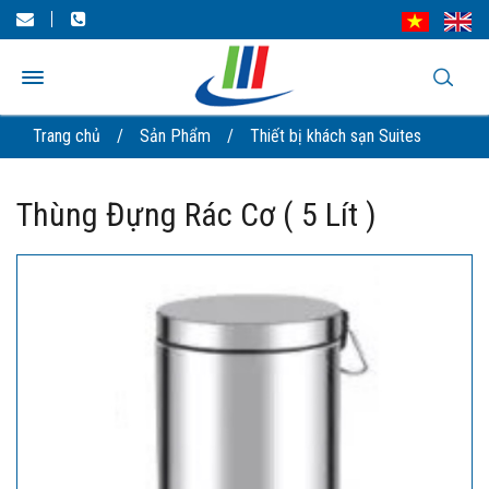
Trang chủ
/
Sản Phẩm
/
Thiết bị khách sạn Suites
Thùng Đựng Rác Cơ ( 5 Lít )