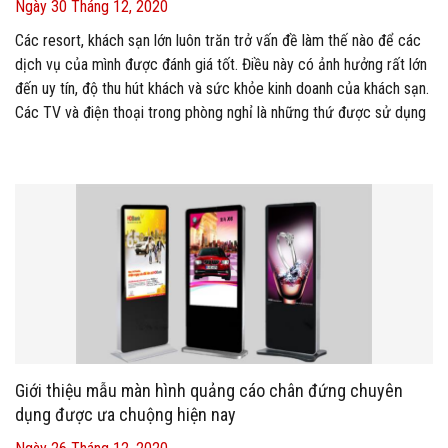
Ngày 30 Tháng 12, 2020
Các resort, khách sạn lớn luôn trăn trở vấn đề làm thế nào để các
dịch vụ của mình được đánh giá tốt. Điều này có ảnh hưởng rất lớn
đến uy tín, độ thu hút khách và sức khỏe kinh doanh của khách sạn.
Các TV và điện thoại trong phòng nghỉ là những thứ được sử dụng
với tần suất cao. Làm thế nào để các khách sạn xoay sở với một
số lượng lớn các phản hồi bao gồm đặt dịch vụ, check in, check
out, tra cứu thông tin, phàn nàn dịch vụ trong những ngày bận rộn
nhất của mình và xử lý nó hiệu quả nhất? Tất nhiên, từ khi tiếp nhận
yêu cầu đến lúc xử lý xong lại tốn thêm một khoảng thời gian chờ
đợi. Đó là chưa tính thời gian chờ đợi để gọi được xuống lễ tân
trong giờ cao điểm. Nhiều khi, quãng thời gian này khiến khách hàng
khó chịu vì phải chờ đợi.
Giới thiệu mẫu màn hình quảng cáo chân đứng chuyên
dụng được ưa chuộng hiện nay