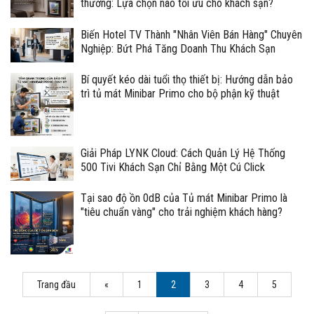
thường: Lựa chọn nào tối ưu cho khách sạn?
Biến Hotel TV Thành "Nhân Viên Bán Hàng" Chuyên
Nghiệp: Bứt Phá Tăng Doanh Thu Khách Sạn
Bí quyết kéo dài tuổi thọ thiết bị: Hướng dẫn bảo
trì tủ mát Minibar Primo cho bộ phận kỹ thuật
Giải Pháp LYNK Cloud: Cách Quản Lý Hệ Thống
500 Tivi Khách Sạn Chỉ Bằng Một Cú Click
Tại sao độ ồn 0dB của Tủ mát Minibar Primo là
"tiêu chuẩn vàng" cho trải nghiệm khách hàng?
Trang đầu
«
1
2
3
4
5