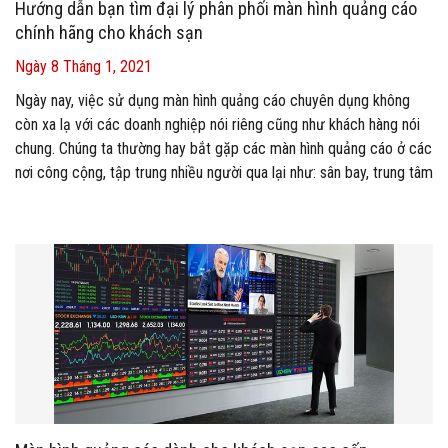
Hướng dẫn bạn tìm đại lý phân phối màn hình quảng cáo
chính hãng cho khách sạn
Ngày 8 Tháng 1, 2021
Ngày nay, việc sử dụng màn hình quảng cáo chuyên dụng không
còn xa lạ với các doanh nghiệp nói riêng cũng như khách hàng nói
chung. Chúng ta thường hay bắt gặp các màn hình quảng cáo ở các
nơi công cộng, tập trung nhiều người qua lại như: sân bay, trung tâm
thương mại, ngân hàng, rạp chiếu phim, phố đi bộ, nhà hàng, khách
sạn.
Theo xu hướng thời đại công nghệ 4.0, hình ảnh động sẽ dễ dàng
được thu hút và chú ý hơn là những hình ảnh tĩnh. Vì thế, Sự ra đời
màn hình quảng cáo đã khắc phục cách quảng cáo truyền thống
gây ức chế cho người tiêu dùng như: in tờ rơi, tờ bướm, banner và
poster quảng cáo.