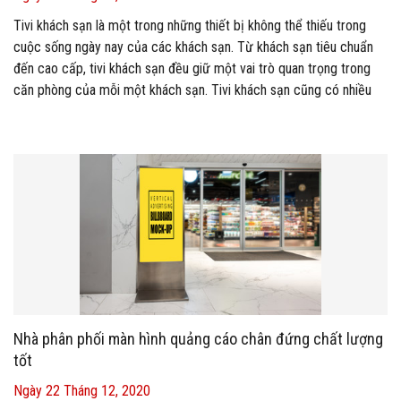
Tivi khách sạn là một trong những thiết bị không thể thiếu trong
cuộc sống ngày nay của các khách sạn. Từ khách sạn tiêu chuẩn
đến cao cấp, tivi khách sạn đều giữ một vai trò quan trọng trong
căn phòng của mỗi một khách sạn. Tivi khách sạn cũng có nhiều
loại, chúng khá đa dạng từ kích cỡ, mẫu mã đến giá thành. Tùy vào
nhu cầu và khả năng, mà người tiêu dùng có thể chọn mua cho
khách sạn một loại phù hợp. Tại bài viết này, chúng ta chỉ bàn đến
những lợi ích khi sử dụng tivi khách sạn- tivi chuyên dụng, được
các khách sạn hiện nay yêu thích.
Nhà phân phối màn hình quảng cáo chân đứng chất lượng
tốt
Ngày 22 Tháng 12, 2020