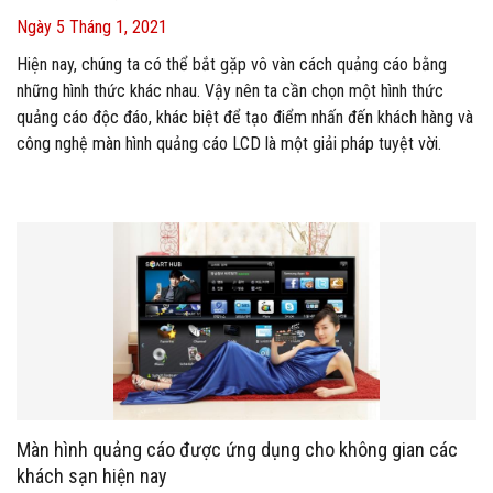
Ngày 5 Tháng 1, 2021
Hiện nay, chúng ta có thể bắt gặp vô vàn cách quảng cáo bằng
những hình thức khác nhau. Vậy nên ta cần chọn một hình thức
quảng cáo độc đáo, khác biệt để tạo điểm nhấn đến khách hàng và
công nghệ màn hình quảng cáo LCD là một giải pháp tuyệt vời.
Với những ưu điểm vượt trội hơn so với màn hình thông thường, TV
hay màn hình LED các màn hình chuyên dụng được ứng dụng linh
hoạt như bảng thông tin hoặc bảng quảng cáo tại nhiều địa điểm
công cộng (quảng trường, sân bay, nhà ga, trạm tàu điện…) hay các
điểm giao dịch kinh doanh, các cơ quan chính phủ, bệnh viện, tòa
nhà thương mại, viện bảo tàng, viện nghiên cứu…. Và hiện nay, các
màn hình kỹ thuật số được nhiều doanh nghiệp ứng dụng trong quá
trình vận hành và hoạt động của mình đem lại những lợi ích vô cùng
to lớn.
Màn hình quảng cáo được ứng dụng cho không gian các
khách sạn hiện nay