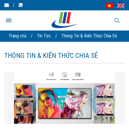
Trang chủ
/
Tin Tức
/
Thông Tin & Kiến Thức Chia Sẻ
THÔNG TIN & KIẾN THỨC CHIA SẺ