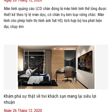
Ngày 26 Tháng 12, 2020
Màn hình quảng cáo LCD chân đứng là màn hình tinh thể lỏng được
thiết kế theo tỷ lệ màn dọc, có chân trụ kim loại vững chắc. Màn
hình cho phép hiển thị hình ảnh full HD, tích hợp bộ loa phát hiện
đại, chạy êm.
Màn hình LCD chân đứng là một trong những sản phẩm phổ biến và
được ưa chuộng nhất hiện nay trong ngành trình chiếu quảng cáo
nên rất được chú trọng đầu tư về mặt chất lượng và hình thức.
Hiện nay, LCD chân đứng có rất nhiều kích thước khác nhau, phù
hợp với nhiều không gian và nhu cầu riêng biệt của từng khách
hàng.
Khám phá sự thật về tivi khách sạn mang lại siêu lợi
nhuận
Ngày 26 Tháng 12, 2020