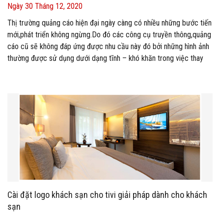
Ngày 30 Tháng 12, 2020
Thị trường quảng cáo hiện đại ngày càng có nhiều những bước tiến
mới,phát triển không ngừng.Do đó các công cụ truyền thông,quảng
cáo cũ sẽ không đáp ứng được nhu cầu này đó bởi những hình ảnh
thường được sử dụng dưới dạng tĩnh – khó khăn trong việc thay
đổi nội dung.Lúc này các nhà quảng cáo sẽ nghĩ đến giải pháp nào
có thể thay thế,nội dung quảng cáo được cập nhật thường xuyên
hơn,đem nhiều nội dung mới đến với người dùng hơn? Màn hình
quảng cáo LCD chân đứng sẽ là giải pháp hữu dụng nhất hiện nay.
Cài đặt logo khách sạn cho tivi giải pháp dành cho khách
sạn