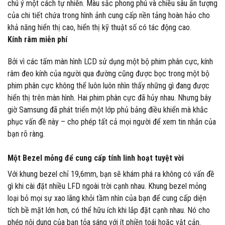
chú ý một cách tự nhiên. Màu sắc phong phú và chiều sâu ấn tượng
của chi tiết chứa trong hình ảnh cung cấp nền tảng hoàn hảo cho
khả năng hiển thị cao, hiển thị kỹ thuật số có tác động cao.
Kính râm miễn phí
Bởi vì các tấm màn hình LCD sử dụng một bộ phim phân cực, kính
râm đeo kính của người qua đường cũng được bọc trong một bộ
phim phân cực không thể luôn luôn nhìn thấy những gì đang được
hiển thị trên màn hình. Hai phim phân cực đã hủy nhau. Nhưng bây
giờ Samsung đã phát triển một lớp phủ bảng điều khiển mà khắc
phục vấn đề này – cho phép tất cả mọi người để xem tin nhắn của
bạn rõ ràng.
Một Bezel mỏng để cung cấp tính linh hoạt tuyệt vời
Với khung bezel chỉ 19,6mm, bạn sẽ khám phá ra không có vấn đề
gì khi cài đặt nhiều LFD ngoài trời cạnh nhau. Khung bezel mỏng
loại bỏ mọi sự xao lãng khỏi tầm nhìn của bạn để cung cấp diện
tích bề mặt lớn hơn, có thể hữu ích khi lắp đặt cạnh nhau. Nó cho
phép nội dung của bạn tỏa sáng với ít phiền toái hoặc vật cản.