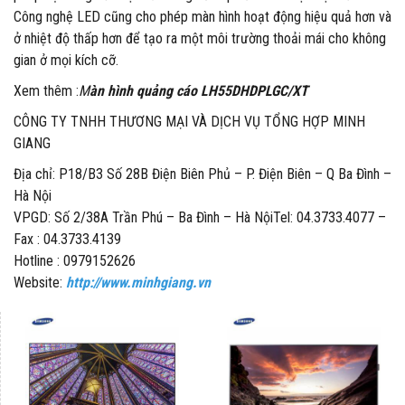
Công nghệ LED cũng cho phép màn hình hoạt động hiệu quả hơn và
ở nhiệt độ thấp hơn để tạo ra một môi trường thoải mái cho không
gian ở mọi kích cỡ.
Xem thêm :
M
àn hình quảng cáo LH55DHDPLGC/XT
CÔNG TY TNHH THƯƠNG MẠI VÀ DỊCH VỤ TỔNG HỢP MINH
GIANG
Địa chỉ: P18/B3 Số 28B Điện Biên Phủ – P. Điện Biên – Q Ba Đình –
Hà Nội
VPGD: Số 2/38A Trần Phú – Ba Đình – Hà NộiTel: 04.3733.4077 –
Fax : 04.3733.4139
Hotline : 0979152626
Website:
http://www.minhgiang.vn