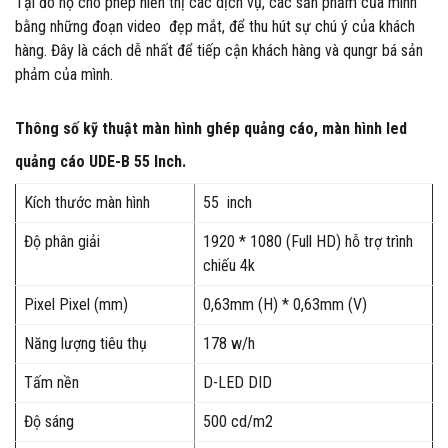
Tại đó họ cho phép hiển thị các dịch vụ, các sản phẩm của mình
bằng những đoạn video đẹp mắt, để thu hút sự chú ý của khách
hàng. Đây là cách dễ nhất để tiếp cận khách hàng và qungr bá sản
phảm của mình.
Thông số kỹ thuật màn hình ghép quảng cáo, màn hình led
quảng cáo UDE-B 55 Inch.
Kích thước màn hình
55 inch
Độ phân giải
1920 * 1080 (Full HD) hỗ trợ trình
chiếu 4k
Pixel Pixel (mm)
0,63mm (H) * 0,63mm (V)
Năng lượng tiêu thụ
178 w/h
Tấm nền
D-LED DID
Độ sáng
500 cd/m2