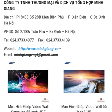
CÔNG TY TNHH THƯƠNG MẠI VÀ DỊCH VỤ TỔNG HỢP MINH
GIANG
Địa chỉ: P18/B3 Số 28B Điện Biên Phủ – P. Điện Biên – Q Ba Đình –
Hà Nội
VPGD: Số 2/38A Trần Phú – Ba Đình – Hà Nội
Tel: 024.3733.4077 – Fax : 024.3733.4139
Website:
http://www.minhgiang.vn
–
Email:
minhgiangvngt@gmail.com
Màn Hình Ghép Video Wall
Màn Hình Ghép Video Wall 55