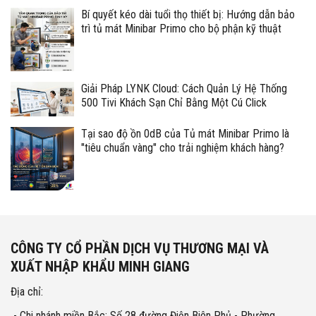
Bí quyết kéo dài tuổi thọ thiết bị: Hướng dẫn bảo
trì tủ mát Minibar Primo cho bộ phận kỹ thuật
Giải Pháp LYNK Cloud: Cách Quản Lý Hệ Thống
500 Tivi Khách Sạn Chỉ Bằng Một Cú Click
Tại sao độ ồn 0dB của Tủ mát Minibar Primo là
"tiêu chuẩn vàng" cho trải nghiệm khách hàng?
CÔNG TY CỔ PHẦN DỊCH VỤ THƯƠNG MẠI VÀ
XUẤT NHẬP KHẨU MINH GIANG
Địa chỉ:
- Chi nhánh miền Bắc: Số 28 đường Điện Biên Phủ - Phường