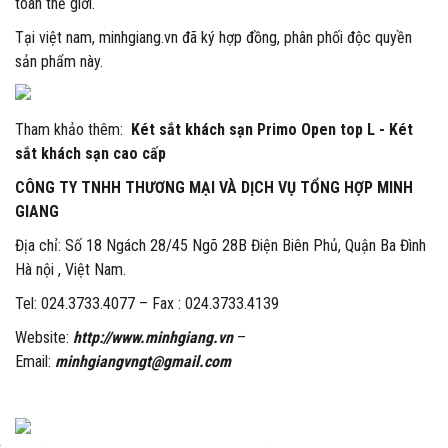
toàn thế giới.
Tại việt nam, minhgiang.vn đã ký hợp đồng, phân phối độc quyền
sản phẩm này.
Tham khảo thêm:
Két sắt khách sạn Primo Open top L - Két
sắt khách sạn cao cấp
CÔNG TY TNHH THƯƠNG MẠI VÀ DỊCH VỤ TỔNG HỢP MINH
GIANG
Địa chỉ: Số 18 Ngách 28/45 Ngõ 28B Điện Biên Phủ, Quận Ba Đình
Hà nội , Việt Nam.
Tel: 024.3733.4077 – Fax : 024.3733.4139
Website:
http://www.minhgiang.vn
–
Email:
minhgiangvngt@gmail.com