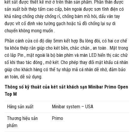
két sắt được thiết kế mở ở trên thân sản phẩm. Phần thân được
sản xuất bởi thép tấm cao cấp, bên ngoài được sơn tĩnh điện có
khả năng chống cháy chống rỉ, chống bám mồ hôi, dấu vân tay
được vít cố định vào tường gạch hoặc tủ đồ chống lại sự di
chuyển không mong muốn .
Phần cánh cửa có độ dày 5mm kết hợp Bu lông đôi, có hai cơ chế
tia khóa thép rắn giúp cho két bền, chắc chắn , an toàn . Mặt trong
có lắp Pin , mặt ngoài là bộ bàn phím và màn LED hiển thị các chữ
số khi thao tác đóng , mở két. Cho phép thay đổi mật khẩu cá nhân
giúp cho khách hàng có thể tự nhập mã cá nhân dễ nhớ, đảm bảo
an toàn, dễ sử dụng.
Thông số kỹ thuât của két sắt khách sạn Minibar Primo Open
Top M
Hãng sản xuất
Minibar system – USA
Thương hiệu sản
Primo
phẩm