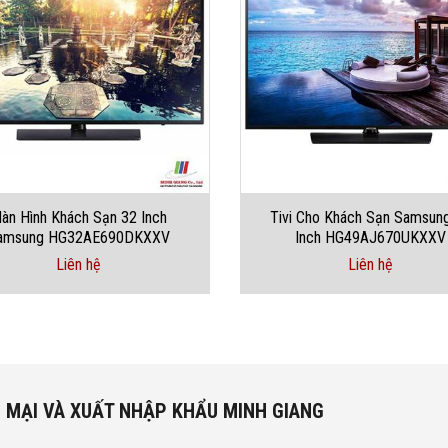
àn Hình Khách Sạn 32 Inch
Tivi Cho Khách Sạn Samsun
amsung HG32AE690DKXXV
Inch HG49AJ670UKXXV
Liên hệ
Liên hệ
 MẠI VÀ XUẤT NHẬP KHẨU MINH GIANG