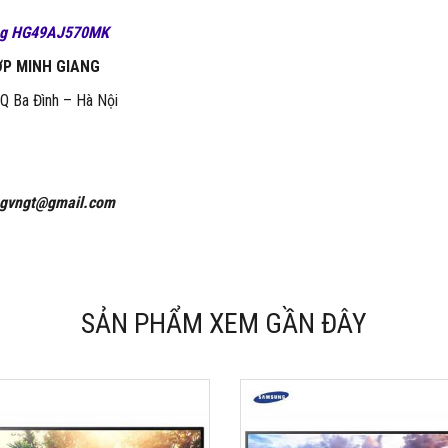
ung HG49AJ570MK
ỢP MINH GIANG
 Q Ba Đình – Hà Nội
ngvngt@gmail.com
SẢN PHẨM XEM GẦN ĐÂY