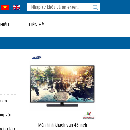
THIỆU
LIÊN HỆ
h có
ng với
Màn hình khách sạn 43 inch
ương tác