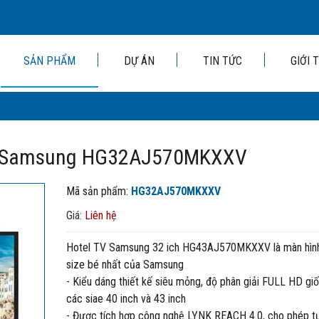
SẢN PHẨM
DỰ ÁN
TIN TỨC
GIỚI 
nch Samsung HG32AJ570MKXXV
Mã sản phẩm:
HG32AJ570MKXXV
Giá:
Liên hệ
Hotel TV Samsung 32 ich HG43AJ570MKXXV là màn hìn
size bé nhất của Samsung
- Kiểu dáng thiết kế siêu mỏng, độ phân giải FULL HD giố
các siae 40 inch và 43 inch
- Được tích hợp công nghệ LYNK REACH 4.0, cho phép t