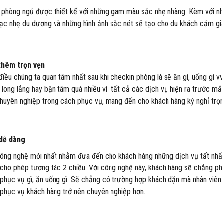
n phòng ngủ được thiết kế với những gam màu sắc nhẹ nhàng. Kèm với 
c nhẹ du dương và những hình ảnh sắc nét sẽ tạo cho du khách cảm gi
thêm trọn vẹn
iều chúng ta quan tâm nhất sau khi checkin phòng là sẽ ăn gì, uống gì v
 long lắng hay bận tâm quá nhiều vì tất cả các dịch vụ hiện ra trước mắ
chuyên nghiệp trong cách phục vụ, mang đến cho khách hàng kỳ nghỉ trọ
 dễ dàng
ông nghệ mới nhất nhằm đưa đến cho khách hàng những dịch vụ tất nhấ
cho phép tương tác 2 chiều. Với công nghệ này, khách hàng sẽ chẳng ph
n phục vụ gì, ăn uống gì. Sẽ chẳng có trường hợp khách dặn mà nhân viên 
 phục vụ khách hàng trở nên chuyên nghiệp hơn.