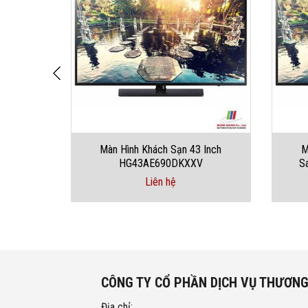
 Ich
Màn Hình Khách Sạn 43 Inch
M
V
HG43AE690DKXXV
S
Liên hệ
CÔNG TY CỔ PHẦN DỊCH VỤ THƯƠNG
Địa chỉ: