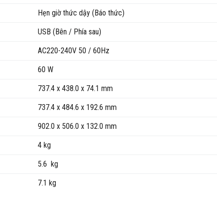
Hẹn giờ thức dậy (Báo thức)
USB (Bên / Phía sau)
AC220-240V 50 / 60Hz
60 W
737.4 x 438.0 x 74.1 mm
737.4 x 484.6 x 192.6 mm
902.0 x 506.0 x 132.0 mm
4 kg
5.6 kg
7.1 kg