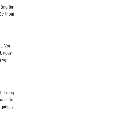
những âm
ác thoai
v… Với
t, ngay
n vẹn
t. Trong
ải nhấc
quên, vì