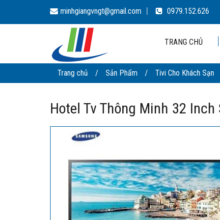
minhgiangvngt@gmail.com
0979.152.626
TRANG CHỦ
Trang chủ
/
Sản Phẩm
/
Tivi Cho Khách Sạn
Hotel Tv Thông Minh 32 I